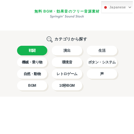
Japanese
無料 BGM・効果音のフリー音源素材
カテゴリから探す
戦闘
演出
生活
機械・乗り物
環境音
ボタン・システム
自然・動物
レトロゲーム
声
BGM
10秒BGM