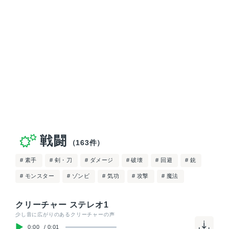
戦闘
（163件）
# 素手
# 剣・刀
# ダメージ
# 破壊
# 回避
# 銃
# モンスター
# ゾンビ
# 気功
# 攻撃
# 魔法
クリーチャー ステレオ1
少し音に広がりのあるクリーチャーの声
0:00
/
0:01