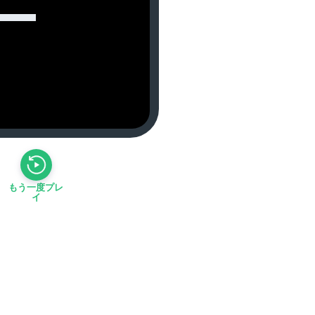
もう一度プレ
イ