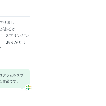
作りまし
グがあるか
！ スプリンギン
！！ ありがとう
️
ログラムをスプ
た作品です。