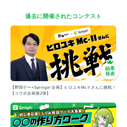
過去に開催されたコンテスト
結果
発表
【野田ゲー×Springin’企画】ヒロユキMcⅡさんに挑戦！
【コラボ企画第2弾】