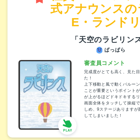
式アナウンスの
E・ランド
「天空のラビリン
ぱっぱら
審査員コメント
完成度がとても高く、見た
た！
上下移動と風で動くバルー
ことが重要というポイント
が上がるほどドキドキする
画面全体をタッチして操縦
しめ、9ステージありますが
してしまいました！