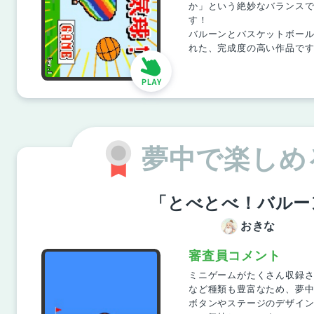
か」という絶妙なバランス
す！
バルーンとバスケットボー
れた、完成度の高い作品で
夢中で楽しめ
「とべとべ！バルー
おきな
審査員コメント
ミニゲームがたくさん収録
など種類も豊富なため、夢
ボタンやステージのデザイ