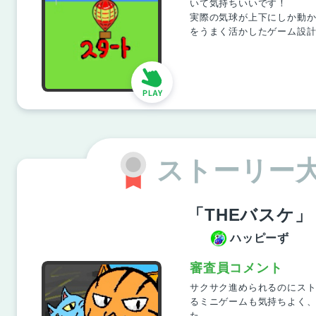
いて気持ちいいです！
実際の気球が上下にしか動
をうまく活かしたゲーム設
ストーリー
「THEバスケ」
ハッピーず
審査員コメント
サクサク進められるのにス
るミニゲームも気持ちよく
た。