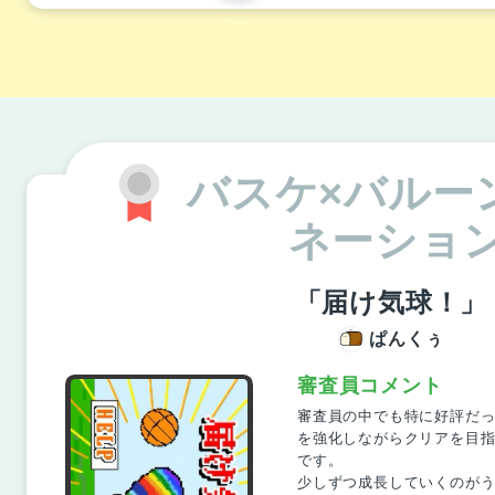
バスケ×バルー
ネーショ
「届け気球！」
ぱんくぅ
審査員コメント
審査員の中でも特に好評だ
を強化しながらクリアを目
です。
少しずつ成長していくのが