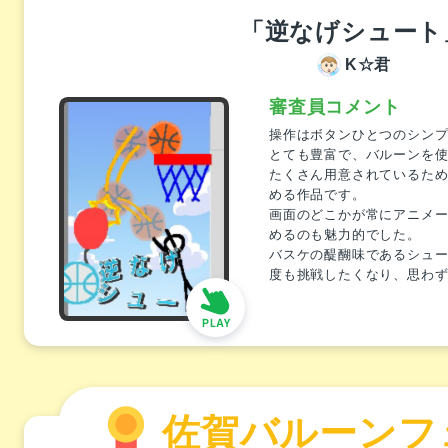
「逆なげシュート
K☆君
審査員コメント
操作はボタンひとつのシン
とても豊富で、バルーンを
たくさん用意されているた
める作品です。
画面のどこかが常にアニメ
めるのも魅力的でした。
バスケの醍醐味であるシュ
度も挑戦したくなり、思わ
佐賀バルーンフ