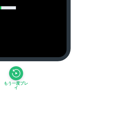
もう一度プレ
イ