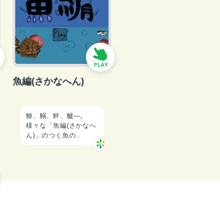
魚編(さかなへん)
鯵、鰯、鮃、鱸―。
様々な「魚編(さかなへ
ん)」のつく魚の..