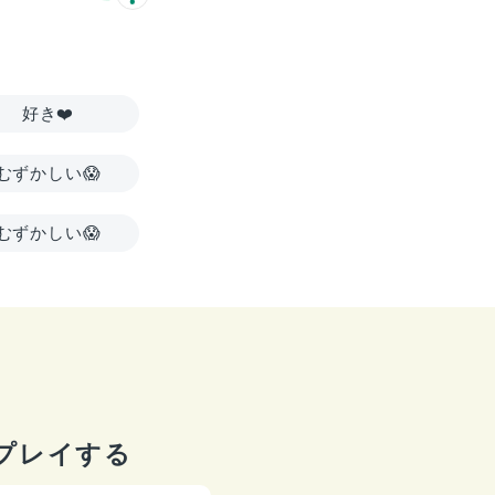
好き❤️
むずかしい😱
むずかしい😱
プレイする