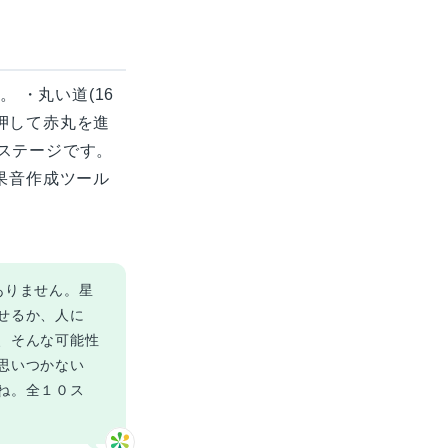
 ・丸い道(16
を押して赤丸を進
0ステージです。
 , 効果音作成ツール
ありません。星
せるか、人に
、そんな可能性
思いつかない
ね。全１０ス