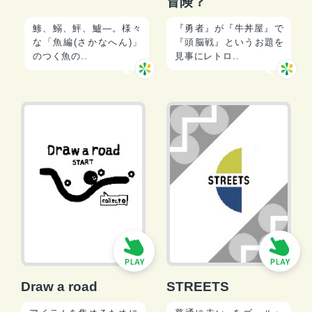
冒険？
鯵、鰯、鮃、鱸―。様々
『勇者』が『牛丼屋』で
な「魚編(さかなへん)」
『頭脳戦』というお題を
のつく魚の..
見事にレトロ..
Draw a road
STREETS