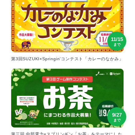
11/15
まで
第3回SUZUKI×Springin’コンテスト「カレーのなかみ」
9/27
まで
第三回 中部電力×スプリンギン「お茶」をテーマにした