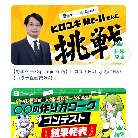
結果
発表
【野田ゲー×Springin’企画】ヒロユキMcⅡさんに挑戦！
【コラボ企画第2弾】
結果