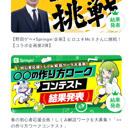
結果
発表
【野田ゲー×Springin’企画】ヒロユキMcⅡさんに挑戦！
【コラボ企画第2弾】
結果
発表
春の初心者応援企画！しくみ解説ワークを大募集！「○○
の作り方ワークコンテスト」