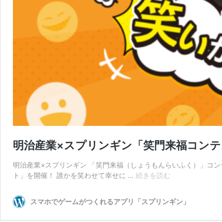
明治産業×スプリンギン「笑門来福コンテ
明治産業×スプリンギン 「笑門来福（しょうもんらいふく）」コ
明
ト」を開催！ 誰かを笑わせて幸せに …
続きを読む
治
産
スマホでゲームがつくれるアプリ「スプリンギン」
業
×